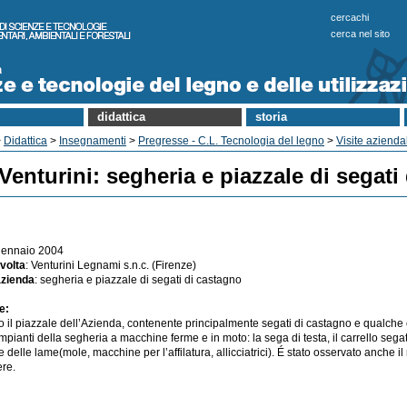
cercachi
cerca nel sito
didattica
storia
>
Didattica
>
Insegnamenti
>
Pregresse - C.L. Tecnologia del legno
>
Visite aziendal
 Venturini: segheria e piazzale di segati
 gennaio 2004
volta
: Venturini Legnami s.n.c. (Firenze)
'azienda
: segheria e piazzale di segati di castagno
te:
ato il piazzale dell’Azienda, contenente principalmente segati di castagno e qualche 
impianti della segheria a macchine ferme e in moto: la sega di testa, il carrello segat
delle lame(mole, macchine per l’affilatura, allicciatrici). É stato osservato anche il
ere.