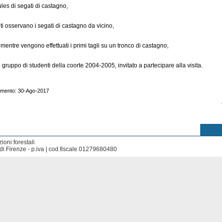
les di segati di castagno
,
ti osservano i segati di castagno da vicino
,
 mentre vengono effettuati i primi tagli su un tronco di castagno
,
 gruppo di studenti della coorte 2004-2005, invitato a partecipare alla visita
.
amento: 30-Ago-2017
ioni forestali
di Firenze - p.iva | cod.fiscale 01279680480