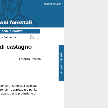
english version
sede e contatti
i
> Venturini
 di castagno
SOL
-
Servizi
online
Lorenzo Procino
conifera. Sono stati osservati
ronchi, le attrezzature per la
 reparto per la produzione di