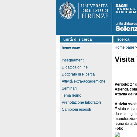
unità di ricerca
ricerca
Home page
home page
Visita
Insegnamenti
Didattica online
Dottorato di Ricerca
Attività extra-accademiche
Periodo
: 27
Seminari
Azienda coin
Attività dell
Tema legno
Prenotazione laboratori
Attività svol
É stato visit
Campioni esposti
da vicino gli 
manutenzione 
legna da ard
Foto: